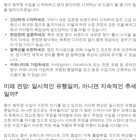
향수 병뚜껑 수집을 시작하려고 생각 중이라면, 시작하는 데 도움이 될 몇 가지 팁
을 알려드리겠습니다.
간단하게 시작하세요:
구하기 쉬운 입문용 브랜드부터 시작하여 점차 고급 브
랜드나 희귀한 캡으로 옮겨가세요. 이렇게 하면 수집 과정의 모든 것을 배우고
희귀 아이템의 복잡성에 압도당하는 것을 피할 수 있습니다.
한정판에 집중하세요:
특히 유명 향수 브랜드의 새로운 향수 출시 소식을 놓
치지 마세요. 한정판 향수에는 독특한 디자인의 캡이 함께 제공되는 경우가 많
아 수집 가치가 높습니다.
컬렉션을 보존하세요:
캡은 직사광선을 피해 서늘하고 건조한 곳에 보관하세
요. 정기적인 세척과 관리를 통해 캡 컬렉션을 최상의 상태로 유지할 수 있습
니다.
커뮤니티에 가입하세요:
Instagram, Facebook 또는 전문 포럼 등 온라인
향수 커뮤니티에 가입하면 귀중한 통찰력을 얻고 동료 수집가와 교류하는 데
도움이 될 수 있습니다.
미래 전망: 일시적인 유행일까, 아니면 지속적인 추세
일까?
향수 병뚜껑 수집이 꾸준히 인기를 얻고 있지만, 이러한 현상은 일시적인 유행일
뿐일까요, 아니면 앞으로도 계속될까요? 점점 더 많은 디자이너와 향수 브랜드들
이 독특하고 정교한 향수 뚜껑을 제작함에 따라, 향수 뚜껑은 수집품 시장에서 중
요한 위치를 차지할 것으로 보입니다. 이러한 뚜껑을 판매하는 2차 시장이 생겨난
것은 수집가들이 이러한 작은 예술 작품에 투자할 의향이 있음을 시사합니다.
앞으로는 향수 브랜드와 아티스트 간의 협업이 더욱 활발해질 것으로 예상됩니