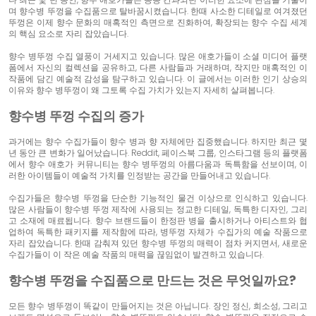
며 향수병 뚜껑을 수집품으로 탈바꿈시켰습니다. 한때 사소한 디테일로 여겨졌던
뚜껑은 이제 향수 문화의 매혹적인 측면으로 진화하여, 확장되는 향수 수집 세계
의 핵심 요소로 자리 잡았습니다.
향수 병뚜껑 수집 열풍이 거세지고 있습니다. 많은 애호가들이 소셜 미디어 플랫
폼에서 자신의 컬렉션을 공유하고, 다른 사람들과 거래하며, 작지만 매혹적인 이
작품에 담긴 예술적 감성을 탐구하고 있습니다. 이 글에서는 이러한 인기 상승의
이유와 향수 병뚜껑이 왜 그토록 수집 가치가 있는지 자세히 살펴봅니다.
향수병 뚜껑 수집의 증가
과거에는 향수 수집가들이 향수 병과 향 자체에만 집중했습니다. 하지만 최근 몇
년 동안 큰 변화가 일어났습니다. Reddit, 페이스북 그룹, 인스타그램 등의 플랫폼
에서 향수 애호가 커뮤니티는 향수 병뚜껑의 아름다움과 독특함을 선보이며, 이
러한 아이템들이 예술적 가치를 인정받는 공간을 만들어내고 있습니다.
수집가들은 향수병 뚜껑을 단순한 기능적인 물건 이상으로 인식하고 있습니다.
많은 사람들이 향수병 뚜껑 제작에 사용되는 정교한 디테일, 독특한 디자인, 그리
고 소재에 매료됩니다. 향수 브랜드들이 한정판 병을 출시하거나 아티스트와 협
업하여 독특한 패키지를 제작함에 따라, 병뚜껑 자체가 수집가의 예술 작품으로
자리 잡았습니다. 한때 감춰져 있던 향수병 뚜껑의 매력이 점차 커지면서, 새로운
수집가들이 이 작은 예술 작품의 매력을 끊임없이 발견하고 있습니다.
향수병 뚜껑을 수집품으로 만드는 것은 무엇일까요?
모든 향수 병뚜껑이 똑같이 만들어지는 것은 아닙니다. 장인 정신, 희소성, 그리고