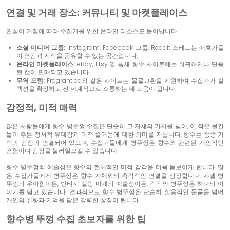
연결 및 거래 장소: 커뮤니티 및 마켓플레이스
관심이 커짐에 따라 수집가를 위한 온라인 리소스도 늘어납니다.
소셜 미디어 그룹:
Instagram, Facebook 그룹, Reddit 스레드는 애호가들
이 영감과 지식을 공유할 수 있는 공간입니다.
온라인 마켓플레이스:
eBay, Etsy 및 틈새 향수 사이트에는 희귀하거나 단종
된 캡이 판매되고 있습니다.
무역 포럼:
Fragrantica와 같은 사이트는 물물교환을 지원하여 수집가가 컬
렉션을 확장하고 전 세계적으로 소통하는 데 도움이 됩니다.
감정적, 미적 매력
많은 사람들에게 향수 병뚜껑 수집은 단순히 그 자체의 가치를 넘어, 이 작은 물건
들이 주는 정서적 유대감과 미적 즐거움에 대한 의미를 지닙니다. 향수는 종종 기
억과 감정과 연결되어 있으며, 수집가들에게 병뚜껑은 향수와 관련된 개인적인
경험이나 감정을 불러일으킬 수 있습니다.
향수 병뚜껑의 예술성은 향수의 전체적인 미적 감각을 더욱 돋보이게 합니다. 많
은 수집가들에게 병뚜껑은 향수 자체와의 촉각적인 연결을 상징합니다. 샤넬 병
뚜껑의 우아함이든, 빈티지 겔랑 마개의 예술성이든, 각각의 병뚜껑은 하나의 이
야기를 담고 있습니다. 결과적으로 향수 병뚜껑은 단순히 실용적인 물품을 넘어
개인의 취향과 기억을 담은 강력한 상징이 됩니다.
향수병 뚜껑 수집 초보자를 위한 팁