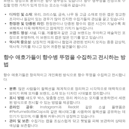
브랜드 명성으로 돋보이는 향수 병뚜껑도 있습니다. 향수 병뚜껑을 진정으로 수
집할 만한 가치가 있게 만드는 요소는 다음과 같습니다.
디자인 및 소재:
유리, 크리스털, 금속, 나무 등 고급 소재로 만든 캡은 정교한
조각이나 질감이 있는 경우가 많아 진지한 수집가들의 관심을 끌고 있습니다.
한정판 및 단종된 라인:
한정판이나 단종된 향수의 캡은 시간이 지날수록 희
귀해져서 더욱 매력적이고 잠재적인 가치가 높아집니다.
브랜드 명성:
샤넬, 디올, 게를랭과 같은 고급 브랜드는 우아하고 예술적인 포
장으로 유명하며, 이 브랜드의 캡은 많은 인기를 얻고 있습니다.
역사적 중요성:
상징적인 제품이나 협업과 관련된 빈티지 모자는 종종 감상적,
역사적 가치를 지니고 있어 귀중한 발견물이 됩니다.
향수 애호가들이 향수병 뚜껑을 수집하고 전시하는 방
법
향수 애호가들은 창의적이고 개인화된 방식으로 향수 뚜껑을 수집하고 전시합니
다.
분류:
많은 사람들이 컬렉션을 체계적으로 정리하고 시각적으로 매력적으로
보이기 위해 모자를 브랜드, 소재 또는 디자인 시대별로 정리합니다.
표시 방법:
섀도우 박스, 맞춤형 선반, 유리 케이스는 모자를 보호하면서 세련
된 방식으로 전시할 수 있는 방법을 제공합니다.
온라인 공유:
Instagram과 Reddit 같은 소셜 플랫폼은
#PerfumeBottleCaps와 같은 해시태그를 사용하여 컬렉션을 공유하는 데
인기가 있으며, 이를 통해 커뮤니티가 성장하고 있습니다.
관리 및 보존:
수집가는 캡을 조심스럽게 닦고 햇빛을 피해 보관하여 상태와
색상을 보존합니다.